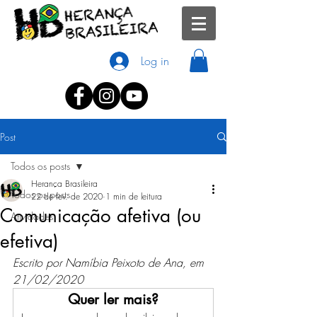
Log in
Post
Todos os posts
Herança Brasileira
Todos os posts
22 de fev. de 2020
1 min de leitura
Comunicação afetiva (ou
Atividades
efetiva)
Escrito por Namíbia Peixoto de Ana, em 
21/02/2020
Quer ler mais?