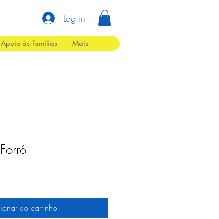
Log in
Apoio às famílias
Mais
 Forró
ionar ao carrinho