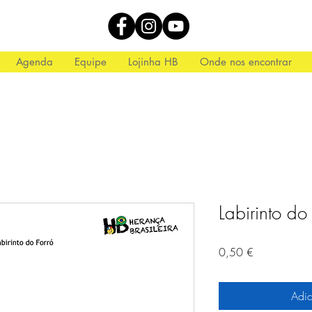
Agenda
Equipe
Lojinha HB
Onde nos encontrar
Labirinto do
Preço
0,50 €
Adic