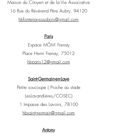
Maison du Citoyen et de la Vie Associative
16 Rue du Révérend Pére Aubry, 94120
hbfontenaysousbois@gmail.com
Paris
Espace MÔM' Frenay
Place Henri Frenay, 75012
hbparis12@gmail.com
Saint-Germain-en-Laye
Petite soucoupe ( Proche au stade
Les
Lavandières/COSEC)
1 Impasse des Lavoirs, 78100
hbsaintgermain@gmail.com
Antony