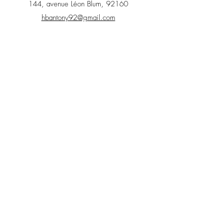
144, avenue Léon Blum, 92160
hbantony92@gmail.com
Lyon
25 rue du Dauphiné, 69003
79 Rue Richerand, 69003
hb.antena.lyon@gmail.com
Courbevoie
Maison de la famille de Courbevoie
12 rue Jean-Pierre Timbaud, 92026
nayana@apsef.fr
Marselha
Salle ZimZam
9 rue Vian, 13006 - Marseille
hb.marselha@gmail.com