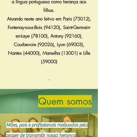
a língua portuguesa como herança aos
filhos.
Atuando neste ano letivo em Paris (75012),
Fontenay-sous-Bois (94120), Saint-Germain-
en-Laye (78100), Antony (92160),
Courbevoie (92026), Lyon (69003),
Nantes (44000), Marselha (13001) e Lille
(59000)
.
Quem somos
Mães, pais e profissionais motivados pelo
prazer de transmitir nossa herança