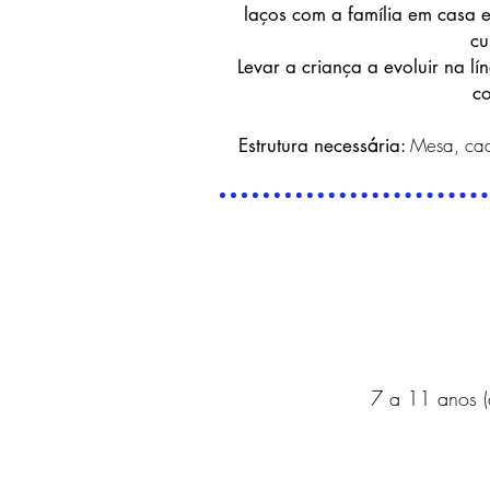
laços com a família em casa e
cu
Levar a criança a evoluir na lí
co
á
Mesa, cad
Estrutura necess
ria:
7 a 11 anos (