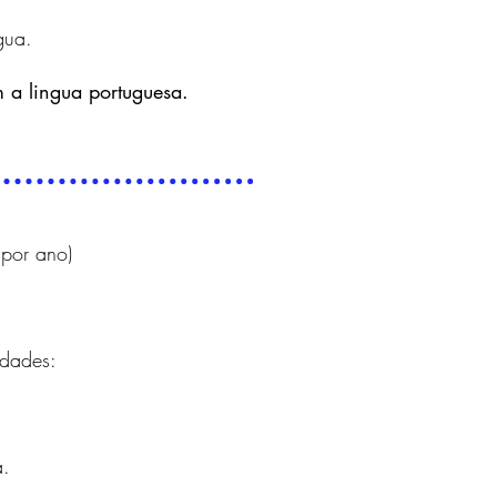
gua.
 a lingua portuguesa.
 por ano)
idades:
.