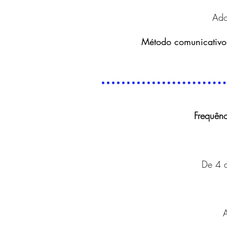
Ado
Método comunicativo 
Frequênc
De 4 a
A