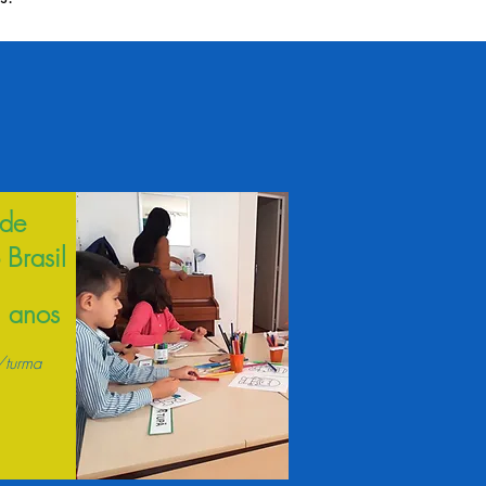
 de
 Brasil
 anos
turma