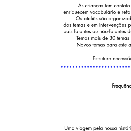
As crianças tem contato com 
enriquecem vocabulário e refo
Os ateliês são organizados 
dos temas e em intervenções po
pais falantes ou não-falantes 
Temos mais de 30 temas para
Novos temas para este ano : 
á
Estrutura necess
Frequênc
Uma viagem pela nossa hist
ó
r