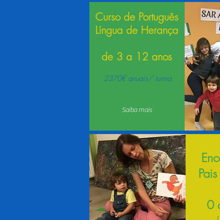
Curso de Português
Língua de Herança
de 3 a 12 anos
2370€ anuais/ turma
Saiba mais
Enc
Pais
0 
1