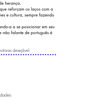
 de herança.
, que reforçam os laços com a
umes e cultura, sempre fazendo
dando-a a se posicionar em seu
ãe não falante de português é
otoras desej
á
vel.
idades: