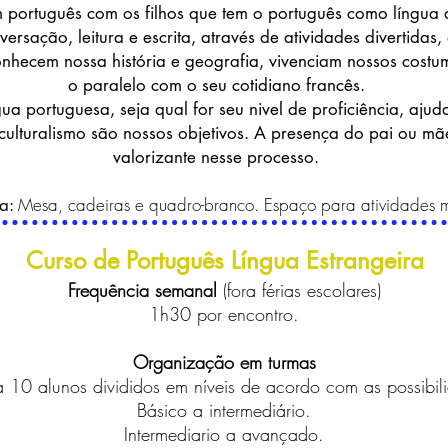
 português com os filhos que tem o português como língua
ersação, leitura e escrita, através de atividades divertidas
conhecem nossa história e geografia, vivenciam nossos cost
o paralelo com o seu cotidiano francês.
gua portuguesa, seja qual for seu nivel de proficiência, aju
iculturalismo são nossos objetivos. A presença do pai ou m
valorizante nesse processo.
Mesa, cadeiras e quadro-branco. Espaço para atividades m
ia:
Curso de Português Língua Estrangeira
Frequência semanal
(fora férias escolares)
1h30 por encontro.
Organização em turmas
 10 alunos divididos em n
veis de acordo com as possibil
í
Básico a intermediário.
Intermediario a avançado.