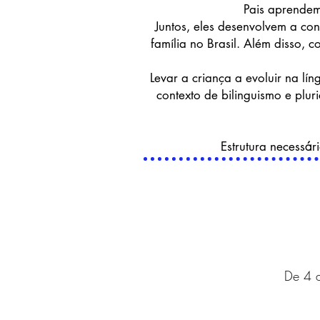
Pais aprendem
Juntos, eles desenvolvem a conv
família no Brasil. Além disso, 
Levar a criança a evoluir na lín
contexto de bilinguismo e plur
á
Estrutura necess
r
De 4 a