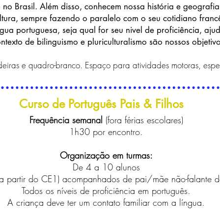
 no Brasil. Além disso, conhecem nossa história e geografi
ltura, sempre fazendo o paralelo com o seu cotidiano franc
ngua portuguesa, seja qual for seu nivel de proficiência, aj
ntexto de bilinguismo e pluriculturalismo são nossos objetivo
eiras e quadro-branco. Espaço para atividades motoras, espe
Curso de Português Pais & Filhos
Frequência semanal
(fora férias escolares)
1h30 por encontro.
Organização em turmas:
De 4 a 10 alunos
a partir do CE1) acompanhados de pai/mãe não-falante d
Todos os n
veis de proficiência em português.
í
A criança deve ter um contato familiar com a l
ngua.
í