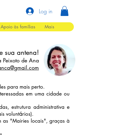
Log in
Apoio às famílias
Mais
e sua antena!
a Peixoto de Ana
eranca@gmail.com
es para mais perto.
interessadas em uma cidade ou
, estrutura administrativa e
á
ais volunt
rios).
 as "Mairies locais", graças à
s
.