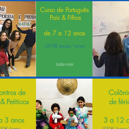
Curso de Português
Pais & Filhos
de 7 a 12 anos
2370€ anuais/ turma.
2370€ anuais/ turma
Saiba mais
ontros de
Colôni
 & Petiticos
de féri
a 3 anos
3 a 12 
50€/turma
1950€/turma/