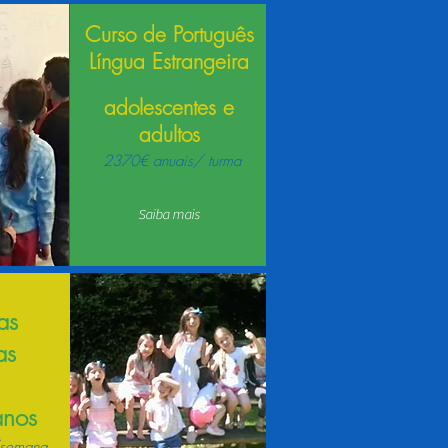
Curso de Português
Língua Estrangeira
adolescentes e
adultos
2370€ anuais/ turma
Saiba mais
as
as
anos
semana