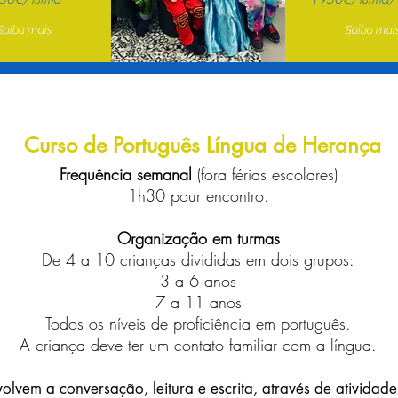
Saiba mais
Saiba mai
Curso de Português Língua de Herança
Frequência semanal
(fora férias escolares)
1h30 pour encontro.
Organização em turmas
De 4 a 10 crianças divididas em dois grupos:
3 a 6 anos
7 a 11 anos
Todos os n
veis de proficiência em português.
í
A criança deve ter um contato familiar com a l
ngua.
í
olvem a conversação, leitura e escrita, através de atividade