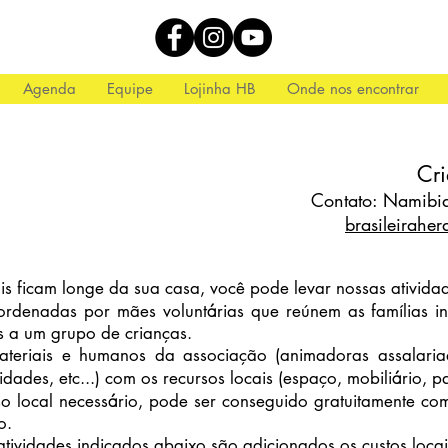
Agenda
Equipe
Lojinha HB
Onde nos encontrar
Cri
Contato: Namibi
brasileirah
ficam longe da sua casa, você pode levar nossas atividad
á
enadas por mães volunt
rias que reúnem as fam
í
lias 
s a um grupo de crianças.
riais e humanos da associação (animadoras assalariadas
á
vidades, etc...) com os recursos locais (espaço, mobili
rio, p
á
 local necess
rio, pode ser conseguido gratuitamente com
o.
vidades indicados abaixo são adicionados os custos locai