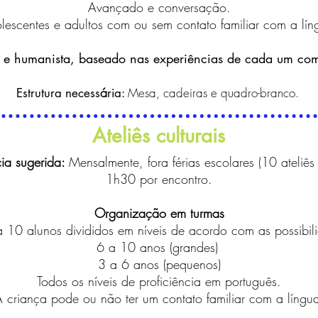
Avançado e conversação.
lescentes e adultos com ou sem contato familiar com a l
n
í
e humanista, baseado nas experiências de cada um com
á
Mesa, cadeiras e quadro-branco.
Estrutura necess
ria:
Ateliês culturais
ia sugerida:
Mensalmente, fora férias escolares (10 ateliês
1h30 por encontro.
Organização em turmas
 10 alunos divididos em n
veis de acordo com as possibil
í
6 a 10 anos (grandes)
3 a 6 anos (pequenos)
Todos os n
veis de proficiência em português.
í
 criança pode ou não ter um contato familiar com a l
ngua
í