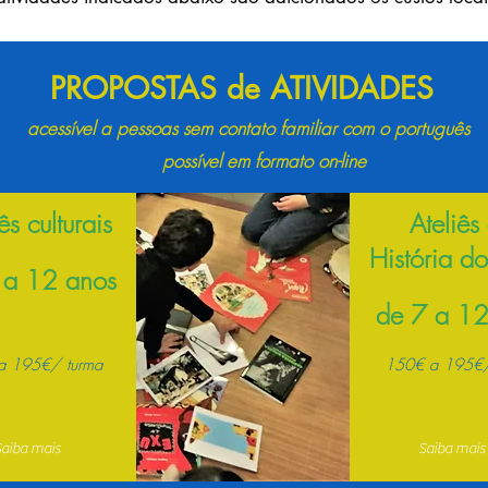
PROPOSTAS de ATIVIDADES
acess
í
vel a pessoas sem contato familiar com o português
poss
í
vel em formato on-line
ês culturais
Ateliês
História do
 a 12 anos
de 7 a 12
aiba mais
a 195€/ turma
150€ a 195€/
 a 195€/ turma.
 a 195€/ turma.
 a 195€/ turma.
aiba mais
Saiba mais