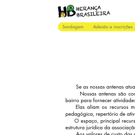
Sondagem
Adesão e inscrições
Se as nossas antenas atuais 
Nossas antenas são coord
bairro para fornecer atividade
Elas aliam os recursos mate
pedag
ó
gica, repert
ó
rio de ati
O espaço, principal recurso
estrutura jur
í
dica da associaçã
Aos valores de custo das ati