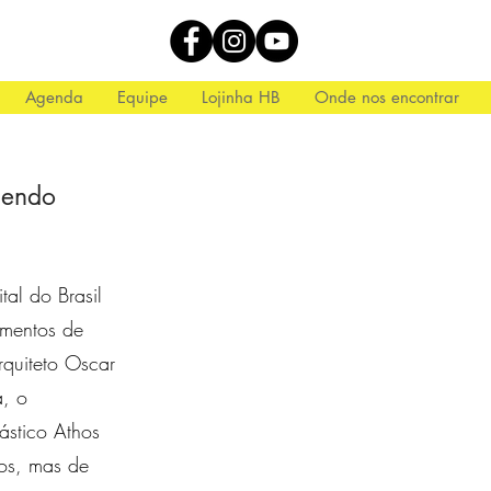
Agenda
Equipe
Lojinha HB
Onde nos encontrar
cendo
al do Brasil
ementos de
rquiteto Oscar
a, o
lástico Athos
mos, mas de