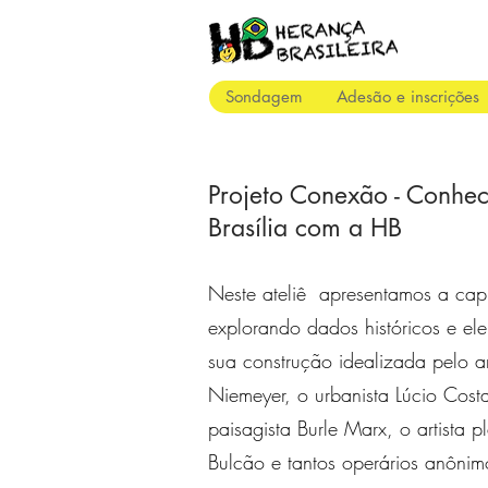
Sondagem
Adesão e inscrições
Projeto Conexão - Conhe
Brasília com a HB
Neste ateliê apresentamos a capit
explorando dados históricos e el
sua construção idealizada pelo a
Niemeyer, o urbanista Lúcio Cost
paisagista Burle Marx, o artista p
Bulcão e tantos operários anôni