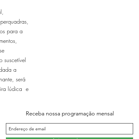
l,
uperquadras,
os para a
amentos,
se
o suscetível
 dada a
nante, será
ira lúdica e
Receba nossa programação mensal