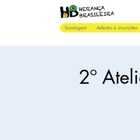
Sondagem
Adesão e inscrições
2º Atel