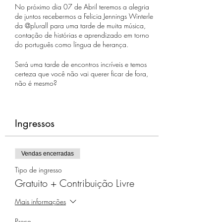
No próximo dia 07 de Abril teremos a alegria
de juntos recebermos a Felicia Jennings Winterle
da @plurall para uma tarde de muita música,
contação de histórias e aprendizado em torno
do português como língua de herança.
Será uma tarde de encontros incríveis e temos
certeza que você não vai querer ficar de fora,
não é mesmo?
👉 Informações importantes:
Ingressos
📌Quando?
Sábado 07/04/24 das 15h às 17h
📌Onde?
Vendas encerradas
IMPASSE DES LAVOIRS - 78100 - Saint-
Tipo de ingresso
Germain-Laye
Gratuito + Contribuição Livre
(Entrada pela rue des Lavandières) ou (pelo final
da rue Marcel Aubert)
Mais informações
📌Inscrições?
Preço