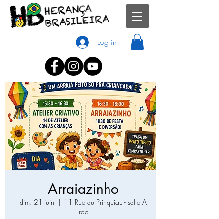
Log in
Arraiazinho
dim. 21 juin
  |  
11 Rue du Prinquiau - salle A
rdc