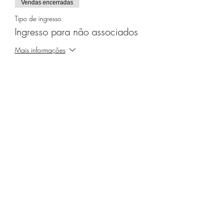
Vendas encerradas
Tipo de ingresso
Ingresso para não associados
Mais informações
Preço
30,00 €
Compartilhe este evento
Receba nossa programação