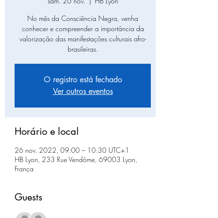
sam. 26 nov.
  |  
HB Lyon
No mês da Consciência Negra, venha
conhecer e compreender a importância da
valorização das manifestações culturais afro-
brasileiras.
O registro está fechado
Ver outros eventos
Horário e local
26 nov. 2022, 09:00 – 10:30 UTC+1
HB Lyon, 233 Rue Vendôme, 69003 Lyon,
França
Guests