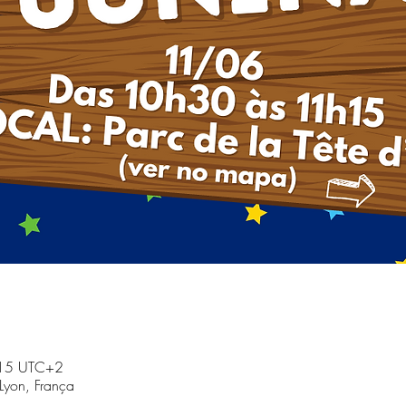
:15 UTC+2
Lyon, França