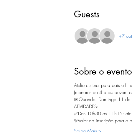
Guests
+7 out
Sobre o evento
Ateliê cultural para pais e fi
(menores de 4 anos devem e
📅Quando: Domingo 11 de 
ATIVIDADES:
✅Das 10h30 às 11h15: ateliê 
❇️Valor da inscrição para o at
Saiba Mais >