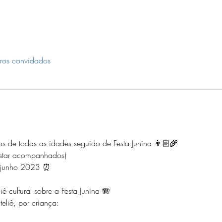
ros convidados
lhos de todas as idades seguido de Festa Junina 👨🏻‍🌾 
star acompanhados)
junho 2023 ⏰ 
cultural sobre a Festa Junina 🪗
eliê, por criança: 