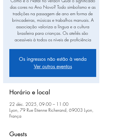
Como é o Natal no verão? Qual o significado
das cores no Ano Novo? Todo simbolismo e as
tradições na passagem de ano em forma de
brincadeiras, músicas e trabalhos manuais. A
associação valoriza a língua e a cultura
brasileira para crianças. Os ateliês são
acessíveis à todos os níveis de proficiência
Os ingressos não estão à venda
Ver outros eventos
Horário e local
22 déc. 2025, 09:00 – 11:00
Lyon, 79 Rue Etienne Richerand, 69003 Lyon,
França
Guests