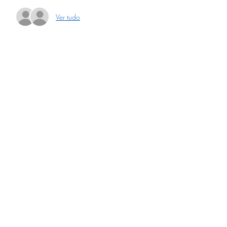
Ver tudo
Compartilhe este evento
Receba nossa programação
mensal
Assinar newsletter
©2026 por Herança Brasileira. Orgulhosamente