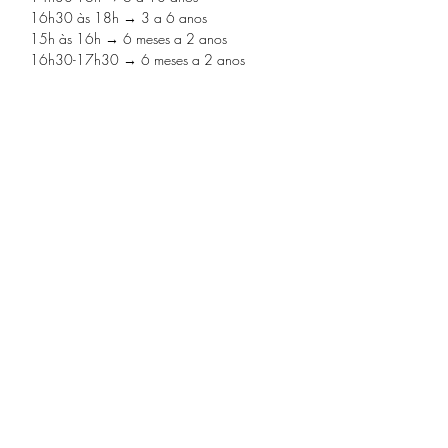
16h30 às 18h → 3 a 6 anos
15h às 16h → 6 meses a 2 anos 

16h30-17h30 → 6 meses a 2 anos 

Compartilhe este evento
Receba nossa programação
mensal
Assinar newsletter