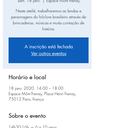
sam. 18 janv.
  |  
Espace Môm'Frenay
Neste ateliê, trabalharemos as lendas e
personagens do folclore brasileiro através de
brincadeiras, músicas e muita contação de
história.
A inscrição está fechada
Ver outros eventos
Horário e local
18 janv. 2020, 14:00 – 18:00
Espace Môm'Frenay, Place Henri Frenay,
75012 Paris, França
Sobre o evento
14h30-16h → 6 a 10 anos
