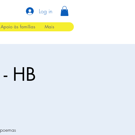
Log in
Apoio às famílias
Mais
o - HB
r poemas