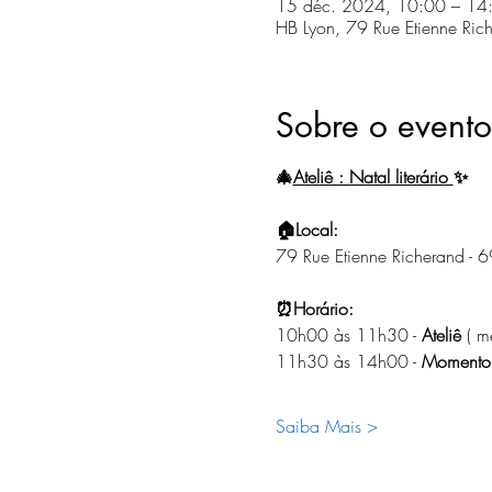
15 déc. 2024, 10:00 – 14
HB Lyon, 79 Rue Etienne Ric
Sobre o evento
🎄
Ateliê : Natal literário 
✨
🏠Local: 
79 Rue Etienne Richerand - 6
⏰Horário:
10h00 às 11h30 - 
Ateliê
 ( 
11h30 às 14h00 - 
Momento 
Saiba Mais >