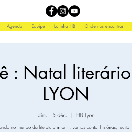
Agenda
Equipe
Lojinha HB
Onde nos encontrar
ê : Natal literári
LYON
dim. 15 déc.
  |  
HB Lyon
ndo no mundo da literatura infantil, vamos contar histórias, recita