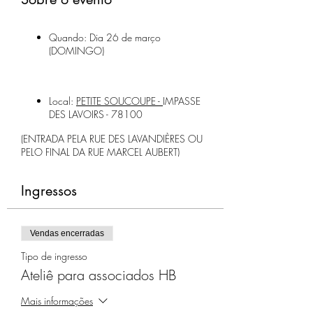
Quando: Dia 26 de março
(DOMINGO)
Local:
PETITE SOUCOUPE -
IMPASSE
DES LAVOIRS - 78100
(ENTRADA PELA RUE DES LAVANDIÈRES OU
PELO FINAL DA RUE MARCEL AUBERT)
CRIANÇAS DE 4 A 10 ANOS
Ingressos
Valor da inscrição para o ateliê, por
criança:
15€ para membros associados
Vendas encerradas
20€ para não-associados
Tipo de ingresso
*CUPOM DESCONTO 10% DE IRMÃOS
(descontomeusirmaos)
Ateliê para associados HB
Mais informações
Aproveite da tarifa promocional, torne-se