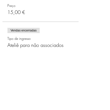
membro associado por
Preço
25€/ano/família.
15,00 €
Vendas encerradas
Tipo de ingresso
Ateliê para não associados
Mais informações
Preço
20,00 €
Compartilhe este evento