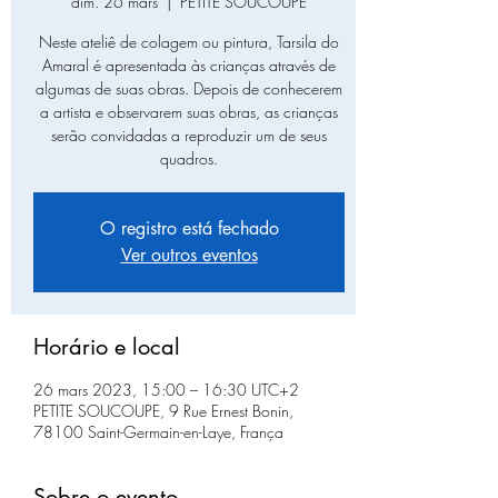
dim. 26 mars
  |  
PETITE SOUCOUPE
Neste ateliê de colagem ou pintura, Tarsila do
Amaral é apresentada às crianças através de
algumas de suas obras. Depois de conhecerem
a artista e observarem suas obras, as crianças
serão convidadas a reproduzir um de seus
quadros.
O registro está fechado
Ver outros eventos
Horário e local
26 mars 2023, 15:00 – 16:30 UTC+2
PETITE SOUCOUPE, 9 Rue Ernest Bonin,
78100 Saint-Germain-en-Laye, França
Sobre o evento