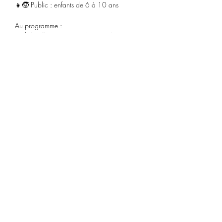
👧🧒 Public : enfants de 6 à 10 ans
Au programme :
🎵 Échauffement corporel et vocal
Saiba Mais >
Compartilhe este evento
Receba nossa programação
mensal