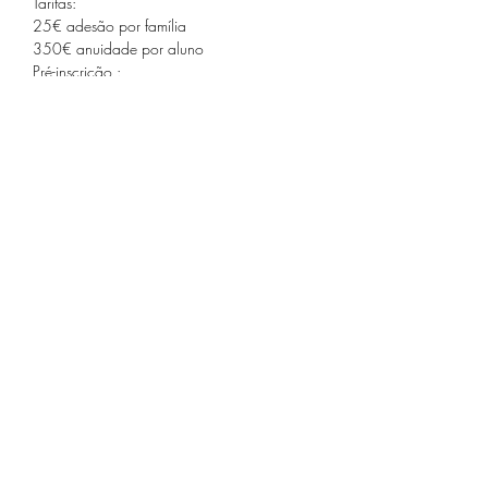
Tarifas:
25€ adesão por família
350€ anuidade por aluno
Pré-inscrição :
50€ (valor descontado da tarifa anual ou 
reembolsado em caso de não formação de 
turma)
Compartilhe este evento
Receba nossa programação
mensal