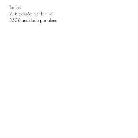
Tarifas:
25€ adesão por família
350€ anuidade por aluno
Pré-inscrição :
50€ (valor descontado da tarifa anual ou 
reembolsado em caso de não formação de 
turma)
Compartilhe este evento
Receba nossa programação
mensal