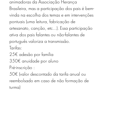
animadoras da Associação Herança 
Brasileira, mas a participação dos pais é bem-
vinda na escolha dos temas e em intervenções 
pontuais (uma leitura, fabricação de 
artesanato, canção, etc...). Essa participação 
ativa dos pais falantes ou não-falantes de 
português valoriza a transmissão.
Tarifas:
25€ adesão por família
350€ anuidade por aluno
Pré-inscrição :
50€ (valor descontado da tarifa anual ou 
reembolsado em caso de não formação de 
turma)
Compartilhe este evento