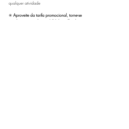
qualquer atividade
✳️
 Aproveite da tarifa promocional, torne-se 
membro associado por 25€/ano/família
Saiba Mais >
Compartilhe este evento
Receba nossa programação
mensal