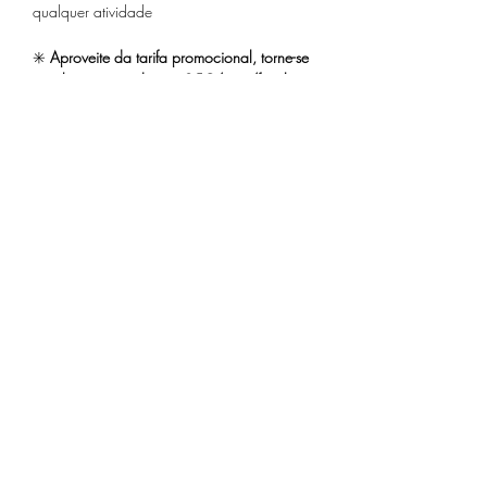
qualquer atividade
✳️
 Aproveite da tarifa promocional, torne-se 
membro associado por 25€/ano/família
Saiba Mais >
Compartilhe este evento
Receba nossa programação
mensal