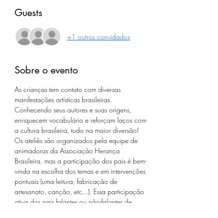
Guests
+1 outros convidados
Sobre o evento
As crianças tem contato com diversas 
manifestações artísticas brasileiras. 
Conhecendo seus autores e suas origens, 
enriquecem vocabulário e reforçam laços com 
a cultura brasileira, tudo na maior diversão!

Os ateliês são organizados pela equipe de 
animadoras da Associação Herança 
Brasileira, mas a participação dos pais é bem-
vinda na escolha dos temas e em intervenções 
pontuais (uma leitura, fabricação de 
artesanato, canção, etc...). Essa participação 
ativa dos pais falantes ou não-falantes de 
português valoriza a transmissão.