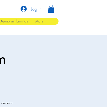
Log in
Apoio às famílias
Mais
em
A criança