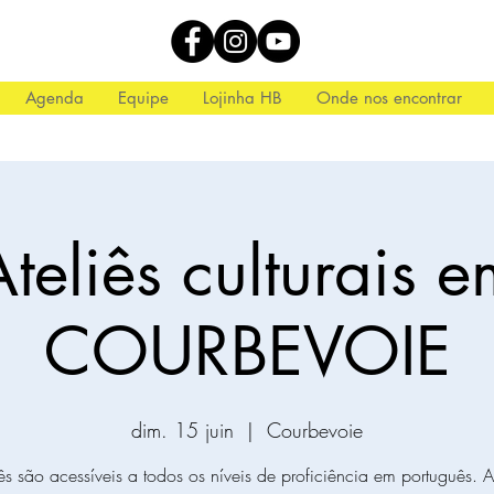
Agenda
Equipe
Lojinha HB
Onde nos encontrar
teliês culturais 
COURBEVOIE
dim. 15 juin
  |  
Courbevoie
ês são acessíveis a todos os níveis de proficiência em português. 