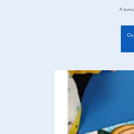
A turm
Os 