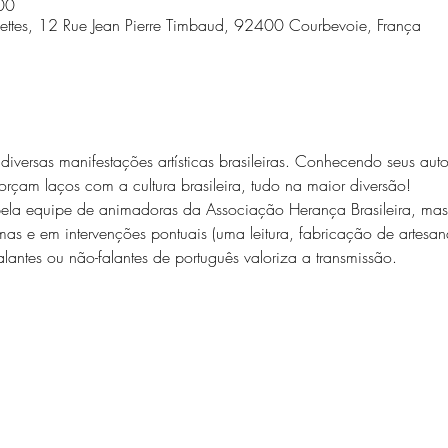
00
ettes, 12 Rue Jean Pierre Timbaud, 92400 Courbevoie, França
iversas manifestações artísticas brasileiras. Conhecendo seus auto
rçam laços com a cultura brasileira, tudo na maior diversão!

pela equipe de animadoras da Associação Herança Brasileira, mas 
s e em intervenções pontuais (uma leitura, fabricação de artesana
alantes ou não-falantes de português valoriza a transmissão.