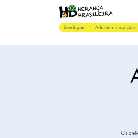
Sondagem
Adesão e inscrições
A
Os ateli