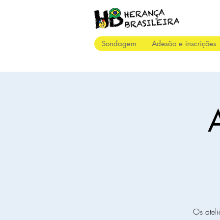
Sondagem
Adesão e inscrições
A
Os ateli