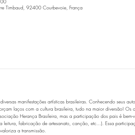
:00
erre Timbaud, 92400 Courbevoie, França
iversas manifestações artísticas brasileiras. Conhecendo seus auto
orçam laços com a cultura brasileira, tudo na maior diversão! Os a
ociação Herança Brasileira, mas a participação dos pais é bem-v
 leitura, fabricação de artesanato, canção, etc...). Essa participaç
valoriza a transmissão.