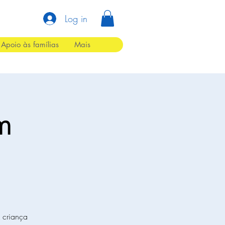
Log in
Apoio às famílias
Mais
em
A criança