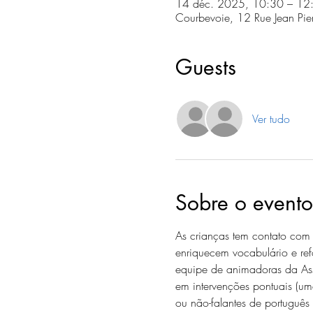
14 déc. 2025, 10:30 – 12
Courbevoie, 12 Rue Jean Pi
Guests
Ver tudo
Sobre o evento
As crianças tem contato com d
enriquecem vocabulário e ref
equipe de animadoras da Ass
em intervenções pontuais (uma
ou não-falantes de português 