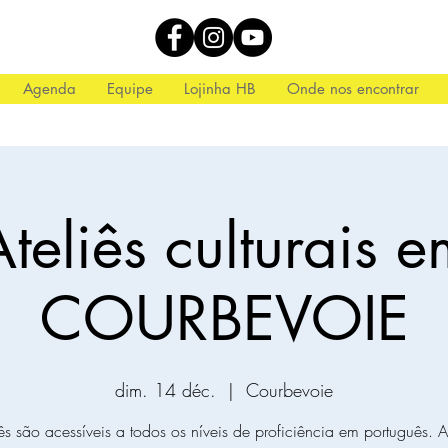
Agenda
Equipe
Lojinha HB
Onde nos encontrar
teliês culturais 
COURBEVOIE
dim. 14 déc.
  |  
Courbevoie
ês são acessíveis a todos os níveis de proficiência em português. 