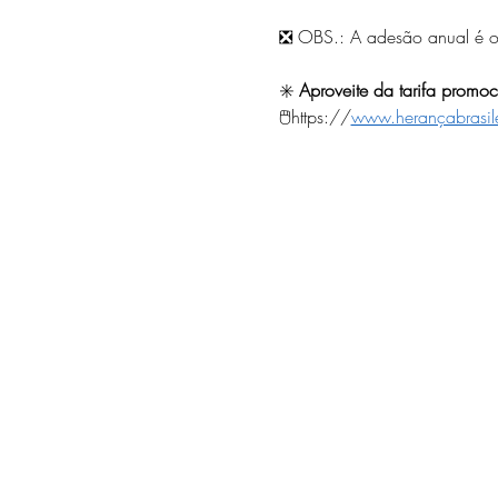
❎ OBS.: A adesão anual é ob
✳️
 Aproveite da tarifa prom
🖱️https://
www.herançabrasil