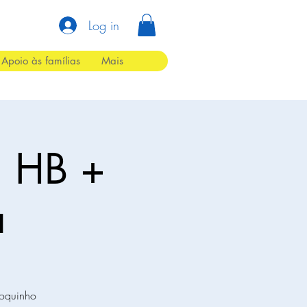
Log in
Apoio às famílias
Mais
l HB +
a
loquinho