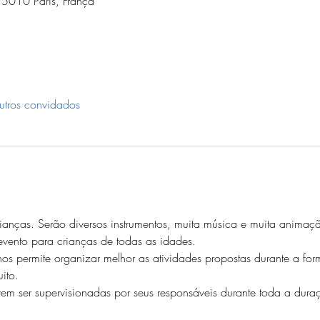
 75010 Paris, França
tros convidados
ianças. Serão diversos instrumentos, muita música e muita animaç
evento para crianças de todas as idades. 
os permite organizar melhor as atividades propostas durante a fo
ito.
em ser supervisionadas por seus responsáveis durante toda a dura