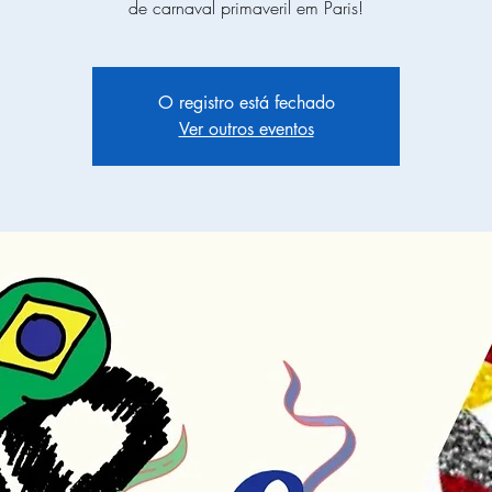
de carnaval primaveril em Paris!
O registro está fechado
Ver outros eventos