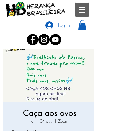
Log in
Caça aos ovos
dim. 04 avr.
  |  
Zoom