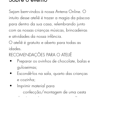
Sejam bem-vindos à nossa Antena Online. O 
intuito desse ateliê é trazer a magia da páscoa 
para dentro da sua casa, relembrando junto 
com as nossas crianças músicas, brincadeiras 
e atividades da nossa infância.
O ateliê é gratuito e aberto para todas as 
idades.
RECOMENDAÇÕES PARA O ATELIÊ
Preparar os ovinhos de chocolate, balas e 
guloseimas;
Escondê-los na sala, quarto das crianças 
e cozinha;
Imprimir material para 
     confecção/montagem de uma cesta 
de páscoa. (enviaremos por e-mail)
Saiba Mais >
Compartilhe este evento