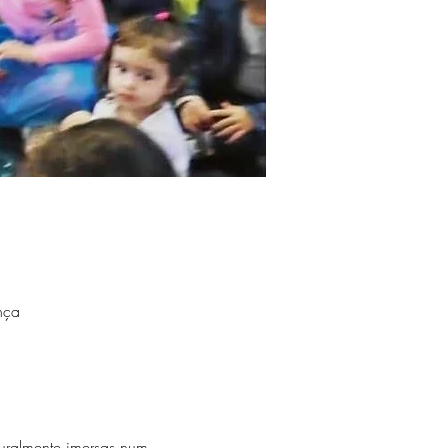
nça
uralmente imersas num 