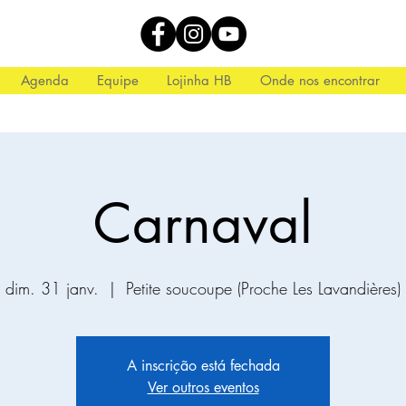
Agenda
Equipe
Lojinha HB
Onde nos encontrar
Carnaval
dim. 31 janv.
  |  
Petite soucoupe (Proche Les Lavandières)
A inscrição está fechada
Ver outros eventos