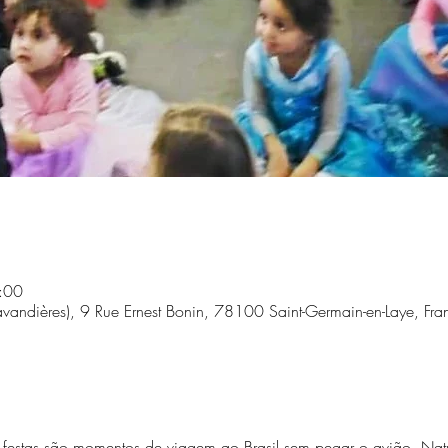
:00
Lavandières), 9 Rue Ernest Bonin, 78100 Saint-Germain-en-Laye, Fra
s festas são momentos de viagem ao Brasil sem pegar o avião. Nat