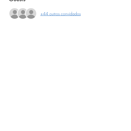
+44 outros convidados
Compartilhe este evento
Receba nossa programação
mensal
Assinar newsletter