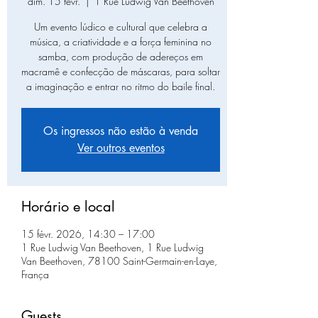
dim. 15 févr.
  |  
1 Rue Ludwig Van Beethoven
Um evento lúdico e cultural que celebra a
música, a criatividade e a força feminina no
samba, com produção de adereços em
macramê e confecção de máscaras, para soltar
a imaginação e entrar no ritmo do baile final.
Os ingressos não estão à venda
Ver outros eventos
Horário e local
15 févr. 2026, 14:30 – 17:00
1 Rue Ludwig Van Beethoven, 1 Rue Ludwig
Van Beethoven, 78100 Saint-Germain-en-Laye,
França
Guests