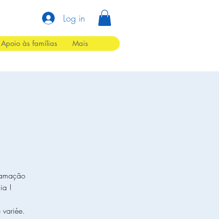
Log in
Apoio às famílias
Mais
gramação
ia !
 variée.