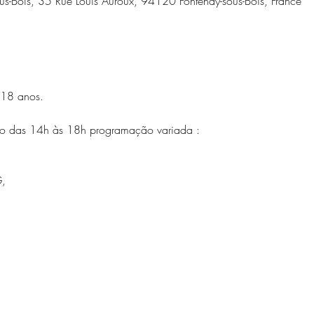
sous-Bois, 35 Rue Louis Auroux, 94120 Fontenay-sous-Bois, France
 18 anos. 
to das 14h às 18h programação variada :
G,