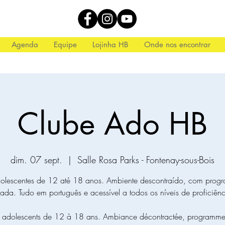
Agenda
Equipe
Lojinha HB
Onde nos encontrar
Clube Ado HB
dim. 07 sept.
  |  
Salle Rosa Parks - Fontenay-sous-Bois
olescentes de 12 até 18 anos. Ambiente descontraído, com pro
iada. Tudo em português e acessível a todos os níveis de proficiênc
s adolescents de 12 à 18 ans. Ambiance décontractée, programme