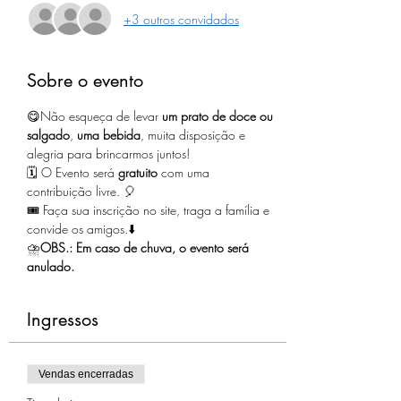
+3 outros convidados
Sobre o evento
😋Não esqueça de levar 
um prato de doce ou 
salgado
, 
uma bebida
, muita disposição e 
alegria para brincarmos juntos!
🗓️ O Evento será 
gratuito
 com uma 
contribuição livre. 🎈
🎟️ Faça sua inscrição no site, traga a família e 
convide os amigos.⬇️
⛈️
OBS.: Em caso de chuva, o evento será 
anulado.
Ingressos
Vendas encerradas