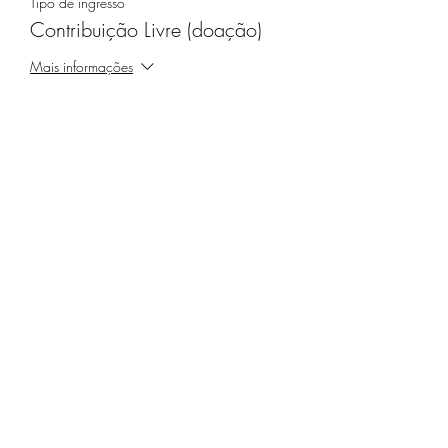
Tipo de ingresso
Contribuição Livre (doação)
Mais informações
Preço
Pague quanto quiser
Compartilhe este evento
Receba nossa programação
mensal