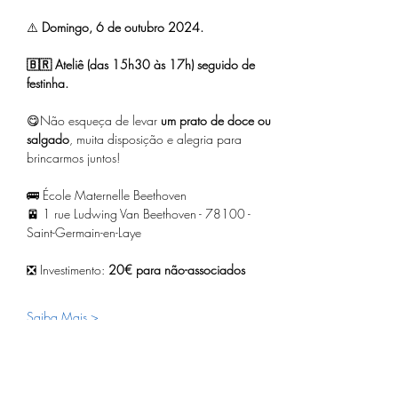
⚠️ 
Domingo, 6 de outubro 2024.
🇧🇷 Ateliê (das 15h30 às 17h) seguido de 
festinha.
😋Não esqueça de levar 
um prato de doce ou 
salgado
, muita disposição e alegria para 
brincarmos juntos!
​🚌 École Maternelle Beethoven 
🚈 1 rue Ludwing Van Beethoven - 78100 -
Saint-Germain-en-Laye
❎ Investimento: 
20€ para não-associados
Saiba Mais >