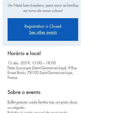
Um Natal bem brasileiro, para reunir as familias
em torno da nossa cultura!
Registration is Closed
See other events
Horário e local
15 déc. 2019, 15:00 – 18:00
Petite Soucoupe (Saint-Germain-en-Laye), 9 Rue
Ernest Bonin, 78100 Saint-Germain-en-Laye,
França
Sobre o evento
Buffet gratuito: cada familia traz um prato doce 
ou salgado.
Bebidas à venda em prol da associação.