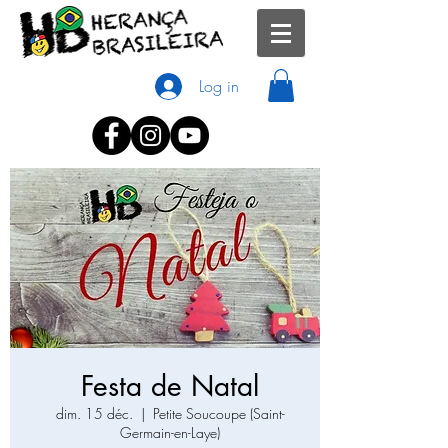
Log in
Festa de Natal
dim. 15 déc.
  |  
Petite Soucoupe (Saint-
Germain-en-Laye)