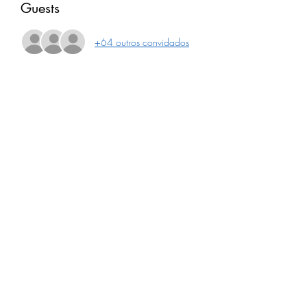
Guests
+64 outros convidados
Compartilhe este evento
Receba nossa programação
mensal
Assinar newsletter