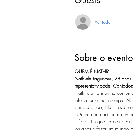
Guests
Ver tudo
Sobre o evento
QUEM É NATHI?
Nathiele Fagundes, 28 anos. H
representatividade. Contadora
Nathi é uma menina comunicat
infelizmente, nem sempre Nat
Um dia então, Nathi teve um
- Quero compartilhar a minha
E foi assim que nasceu o PR
los a ver e fazer um mundo mai