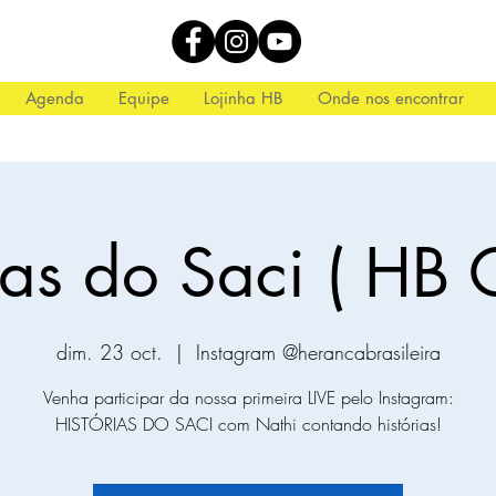
Agenda
Equipe
Lojinha HB
Onde nos encontrar
ias do Saci ( HB 
dim. 23 oct.
  |  
Instagram @herancabrasileira
Venha participar da nossa primeira LIVE pelo Instagram:
HISTÓRIAS DO SACI com Nathi contando histórias!