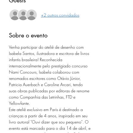
Guests
+2 outros convidados
Sobre o evento
Venha participar do ateliê de desenho com 
Isabela Santos, ilustradora e escritora de livros 
infantis brasileira! Reconhecida 
internacionalmente pelo prestigiado concurso 
Nami Concours, Isabela colaborou com 
renomados escritores como Otávio Júnior, 
Patricia Auerbach e Caroline Arcari, tendo 
suas obras publicadas por editoras de renome 
como Companhia das Letrinhas, FTD e 
Yellowfante.
Este ateliê exclusivo em Paris é destinado a 
crianças a partir de 4 anos, inspirado em seu 
livro autoral "Ouvi dizer que sou pequeno". O 
evento está marcado para o dia 14 de abril, e 