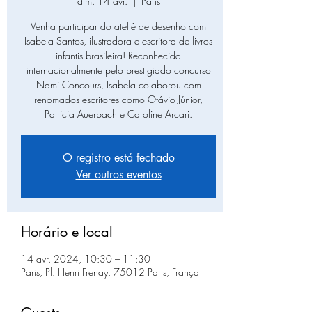
dim. 14 avr.
  |  
Paris
Venha participar do ateliê de desenho com
Isabela Santos, ilustradora e escritora de livros
infantis brasileira! Reconhecida
internacionalmente pelo prestigiado concurso
Nami Concours, Isabela colaborou com
renomados escritores como Otávio Júnior,
Patricia Auerbach e Caroline Arcari.
O registro está fechado
Ver outros eventos
Horário e local
14 avr. 2024, 10:30 – 11:30
Paris, Pl. Henri Frenay, 75012 Paris, França