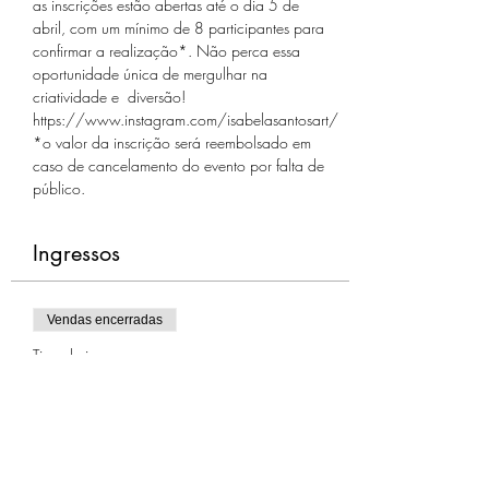
as inscrições estão abertas até o dia 5 de 
abril, com um mínimo de 8 participantes para 
confirmar a realização*. Não perca essa 
oportunidade única de mergulhar na 
criatividade e  diversão!
https://www.instagram.com/isabelasantosart/
*o valor da inscrição será reembolsado em 
caso de cancelamento do evento por falta de 
público.
Ingressos
Vendas encerradas
Tipo de ingresso
Ateliê de ilustração com a Isa
Mais informações
Preço