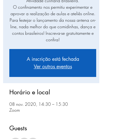
Atividade culinária brasileira.
O confinamento nos permitiu experimentar e
aprovar a realização de aulas e ateliês online.
Para festejar o lançamento da nossa antena on-
line, nada melhor do que comidinhas, dança e
contos brasileiros! Inscreva-se gratuitamente e
confira!
A inscrição está fechada
Ver outros eventos
Horário e local
08 nov. 2020, 14:30 – 15:30
Zoom
Guests