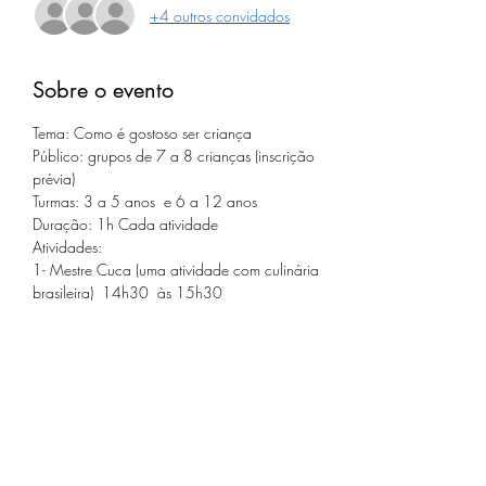
+4 outros convidados
Sobre o evento
Tema: Como é gostoso ser criança 
Público: grupos de 7 a 8 crianças (inscrição 
prévia) 
Turmas: 3 a 5 anos  e 6 a 12 anos 
Duração: 1h Cada atividade 
Atividades: 
1- Mestre Cuca (uma atividade com culinária 
brasileira)  14h30  às 15h30
Saiba Mais >
Compartilhe este evento