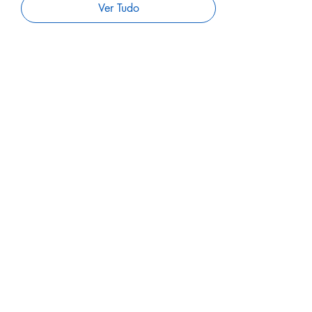
Ver Tudo
Ingressos
Vendas encerradas
Tipo de ingresso
Treinamento completo
Mais informações
Preço
50,00 €
Compartilhe este evento