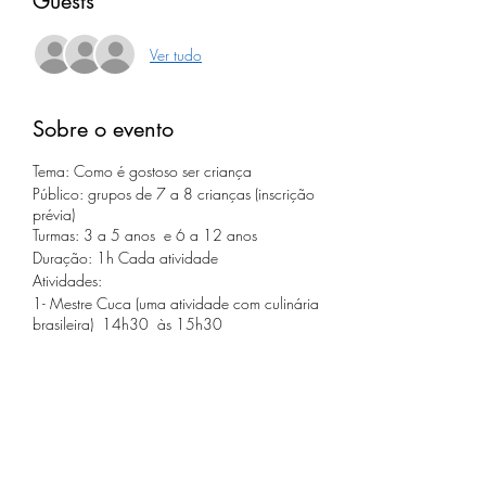
Guests
Ver tudo
Sobre o evento
Tema: Como é gostoso ser criança
Público: grupos de 7 a 8 crianças (inscrição
prévia)
Turmas: 3 a 5 anos e 6 a 12 anos
Duração: 1h Cada atividade
Atividades:
1- Mestre Cuca (uma atividade com culinária
brasileira) 14h30 às 15h30
2- Vem Dançar com a gente (Oficina de dança
brasileira) 16h às 17h
Compartilhe este evento