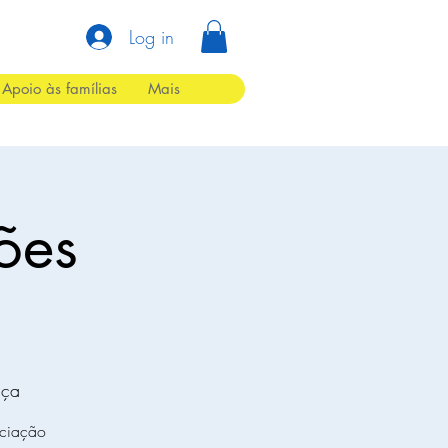
Log in
Apoio às famílias
Mais
ões
nça
ociação