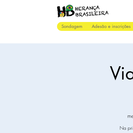
Sondagem
Adesão e inscrições
Vi
me
Na pri