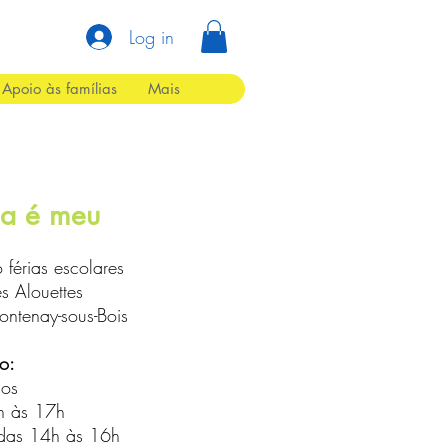
Log in
Apoio às famílias
Mais
ga é meu
 férias escolares
s Alouettes
ntenay-sous-Bois
o:
nos
h às 17h
 das 14h às 16h