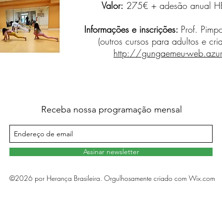
Valor:
275€ + adesão anual HB 
Informações e inscrições:
Prof. Pimp
(outros cursos para adultos e cr
http://gungaemeu-web.azur
Receba nossa programação mensal
Assinar newsletter
©2026 por Herança Brasileira. Orgulhosamente criado com Wix.com