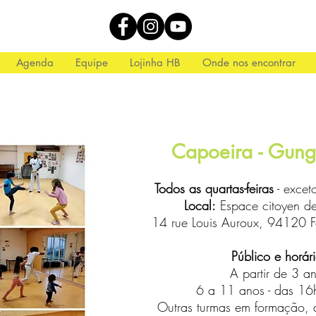
Agenda
Equipe
Lojinha HB
Onde nos encontrar
Capoeira - Gun
Todos as quartas-feiras
- exceto
Local:
Espace citoyen de
14 rue Louis Auroux, 94120 Fo
Público e horári
A partir de 3 a
6 a 11 anos - das 16
Outras turmas em formação,