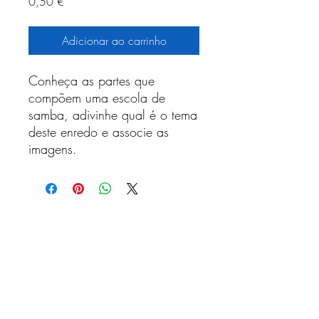
Preço
0,50 €
Adicionar ao carrinho
Conheça as partes que
compõem uma escola de
samba, adivinhe qual é o tema
deste enredo e associe as
imagens.
Receba nossa programação
mensal
Assinar newsletter