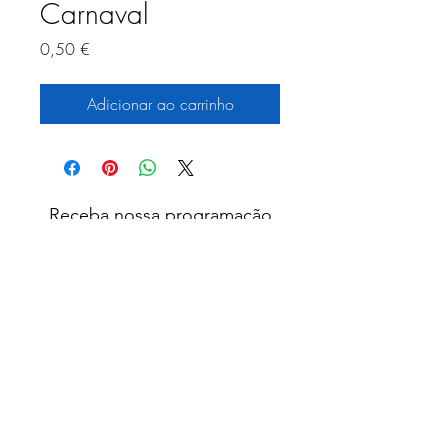
Carnaval
Preço
0,50 €
Adicionar ao carrinho
Receba nossa programação
mensal
Assinar newsletter
©2026 por Herança Brasileira. Orgulhosamente
criado com Wix.com