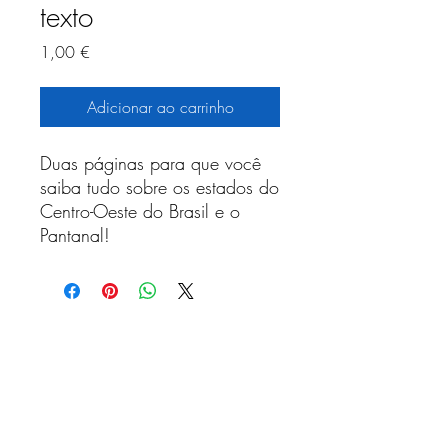
texto
Preço
1,00 €
Adicionar ao carrinho
Duas páginas para que você
saiba tudo sobre os estados do
Centro-Oeste do Brasil e o
Pantanal!
Receba nossa programação
mensal
Assinar newsletter