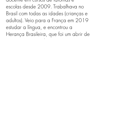
escolas desde 2009. Trabalhava no
Brasil com todas as idades (crianças e
adultos). Veio para a França em 2019
estudar a língua, e encontrou a
Herança Brasileira, que foi um abrir de
portas e um grande recomeço como
professora fora do país. Mãe desde
2020, acompanha as famílias também
nos ateliês de pais.
Receba nossa programação
mensal
Assinar newsletter
©2026 por Herança Brasileira. Orgulhosamente