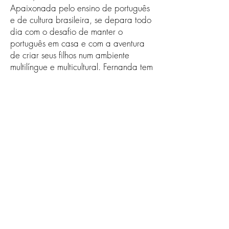
Apaixonada pelo ensino de português
e de cultura brasileira, se depara todo
dia com o desafio de manter o
português em casa e com a aventura
de criar seus filhos num ambiente
multilíngue e multicultural. Fernanda tem
formação em Letras
Português/Linguística pela USP e
especialização em bilinguismo pela
Université Paris Descartes.
Receba nossa programação
mensal
Assinar newsletter