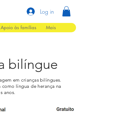
Log in
Apoio às famílias
Mais
a bilíngue
agem em crianças bilíngues.
a como língua de herança na
s anos.